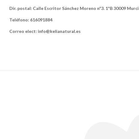
Dir. postal: Calle Escritor Sánchez Moreno nº3. 1ºB 30009 Murc
Teléfono: 616091884
Correo elect: info@kelianatural.es