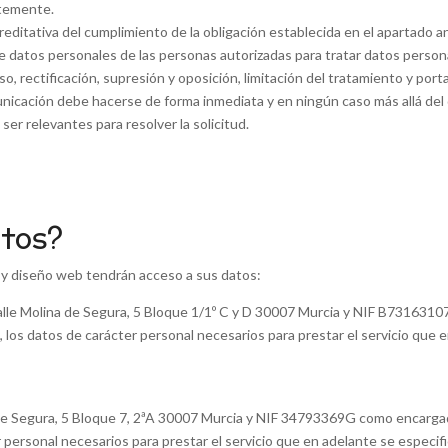
ntemente.
ditativa del cumplimiento de la obligación establecida en el apartado an
e datos personales de las personas autorizadas para tratar datos person
 rectificación, supresión y oposición, limitación del tratamiento y port
nicación debe hacerse de forma inmediata y en ningún caso más allá del día
er relevantes para resolver la solicitud.
atos?
 y diseño web tendrán acceso a sus datos:
Calle Molina de Segura, 5 Bloque 1/1º C y D 30007 Murcia y NIF B731631
 los datos de carácter personal necesarios para prestar el servicio que e
e Segura, 5 Bloque 7, 2ªA 30007 Murcia y NIF 34793369G como encargado
 personal necesarios para prestar el servicio que en adelante se especific