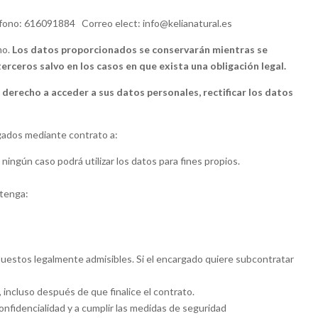
éfono: 616091884 Correo elect: info@kelianatural.es
mo.
Los datos proporcionados se conservarán mientras se
erceros salvo en los casos en que exista una obligación legal.
derecho a acceder a sus datos personales, rectificar los datos
gados mediante contrato a:
 ningún caso podrá utilizar los datos para fines propios.
ntenga:
puestos legalmente admisibles. Si el encargado quiere subcontratar
incluso después de que finalice el contrato.
onfidencialidad y a cumplir las medidas de seguridad