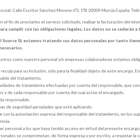
postal: Calle Escritor Sánchez Moreno nº3. 1ºB 30009 Murcia España Tel
l fin de prestarles el servicio solicitado, realizar la facturación del mis
ra cumplir con las obligaciones legales. Los datos no se cederán a t
l Source SL estamos tratando sus datos personales por tanto tiene 
 necesarios.
osotros como nuestro personal y/o empresas colaboradoras estamos obli
recoja para su inclusión, sólo para la finalidad objeto de este encargo. En
sable del tratamiento.
actividades de tratamiento efectuadas por cuenta del responsable, que co
s y de cada responsable por cuenta del cual actúe el encargado.
da responsable.
vas de seguridad apropiadas que esté aplicando.
 con la autorización expresa del responsable del tratamiento, en los su
revia.
r personal a los que haya tenido acceso en virtud del presente encargo, 
rsonales se comprometan, de forma expresa y por escrito, a respetar la c