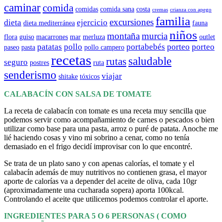
caminar
comida
comidas
comida sana
costa
cremas
crianza con apego
familia
excursiones
dieta
ejercicio
dieta mediterránea
fauna
niños
montaña
murcia
flora
guiso
macarrones
mar
merluza
outlet
patatas
pollo
portabebés
porteo
porteo
paseo
pasta
pollo campero
recetas
saludable
rutas
seguro
postres
ruta
senderismo
viajar
shitake
tóxicos
CALABACÍN CON SALSA DE TOMATE
La receta de calabacín con tomate es una receta muy sencilla que
podemos servir como acompañamiento de carnes o pescados o bien
utilizar como base para una pasta, arroz o puré de patata. Anoche me
lié haciendo cosas y vino mi sobrino a cenar, como no tenía
demasiado en el frigo decidí improvisar con lo que encontré.
Se trata de un plato sano y con apenas calorías, el tomate y el
calabacín además de muy nutritivos no contienen grasa, el mayor
aporte de calorías va a depender del aceite de oliva, cada 10gr
(aproximadamente una cucharada sopera) aporta 100kcal.
Controlando el aceite que utilicemos podemos controlar el aporte.
INGREDIENTES PARA 5 O 6 PERSONAS ( COMO