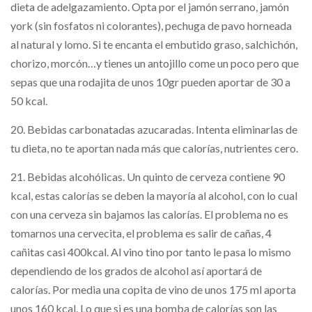
dieta de adelgazamiento. Opta por el jamón serrano, jamón
york (sin fosfatos ni colorantes), pechuga de pavo horneada
al natural y lomo. Si te encanta el embutido graso, salchichón,
chorizo, morcón…y tienes un antojillo come un poco pero que
sepas que una rodajita de unos 10gr pueden aportar de 30 a
50 kcal.
20. Bebidas carbonatadas azucaradas. Intenta eliminarlas de
tu dieta, no te aportan nada más que calorías, nutrientes cero.
21. Bebidas alcohólicas. Un quinto de cerveza contiene 90
kcal, estas calorías se deben la mayoría al alcohol, con lo cual
con una cerveza sin bajamos las calorías. El problema no es
tomarnos una cervecita, el problema es salir de cañas, 4
cañitas casi 400kcal. Al vino tino por tanto le pasa lo mismo
dependiendo de los grados de alcohol así aportará de
calorías. Por media una copita de vino de unos 175 ml aporta
unos 160 kcal. Lo que si es una bomba de calorías son las