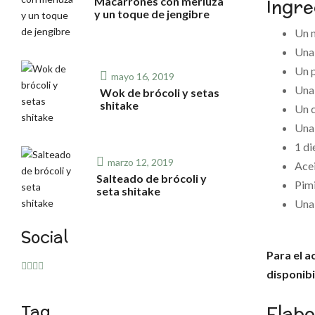
Ingre
Macarrones con merluza
y un toque de jengibre
Un m
Una
Un 
mayo 16, 2019
Una
Wok de brócoli y setas
shitake
Un 
Una
1 di
marzo 12, 2019
Acei
Salteado de brócoli y
Pimi
seta shitake
Una 
Social
Para el 
disponibi
Tag
Elabo