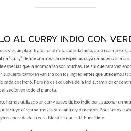
LO AL CURRY INDIO CON VER
l curry es un plato tradicional de la comida India, pero realmente l
abra “curry” define una mezcla de especias cuya característica princ
de especias que la acompañan son muchas. De ahí que rara vez enc
 supuesto también variará con los ingredientes que utilicemos (t
e cada cocinero. Pero no es exclusiva de la India, también encontra
balización en todo el planeta.
ato hemos utilizado un curry suave típico indio para sazonar un nut
ue incluye cúrcuma, mostaza, cilantro y pimentón. Podríamos elabo
ya preparada de la casa Biospirit que está buenísima.