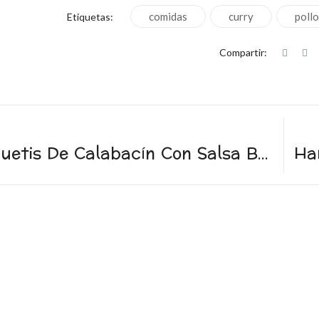
comidas
curry
poll
Etiquetas:
Compartir:
Espaguetis De Calabacín Con Salsa Boloñesa