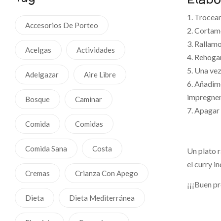
1. Trocea
Accesorios De Porteo
2. Cortam
3. Rallamo
Acelgas
Actividades
4. Rehogam
5. Una vez
Adelgazar
Aire Libre
6. Añadimo
impregnen 
Bosque
Caminar
7. Apagar 
Comida
Comidas
Comida Sana
Costa
Un plato r
el curry in
Cremas
Crianza Con Apego
¡¡¡Buen p
Dieta
Dieta Mediterránea